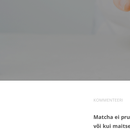
KOMMENTEERI
Matcha ei pru
või kui maits