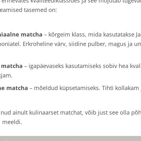
erinevates kvaliteediklassides ja see mõjutab tugeval
 Peamised tasemed on:
iaalne matcha
– kõrgeim klass, mida kasutatakse J
niatel. Erkroheline värv, siidine pulber, magus ja u
 matcha
– igapäevaseks kasutamiseks sobiv hea kvali
kjam.
ne matcha
– mõeldud küpsetamiseks. Tihti kollakam 
nud ainult kulinaarset matchat, võib just see olla põ
i meeldi.