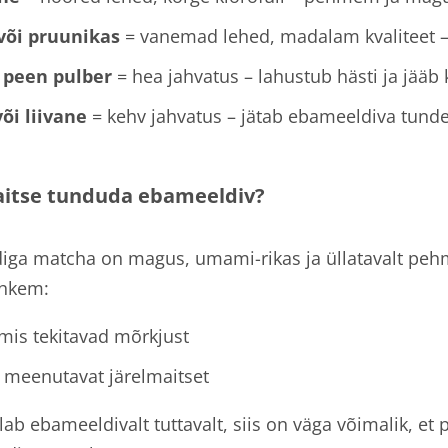
või pruunikas
= vanemad lehed, madalam kvaliteet 
a peen pulber
= hea jahvatus – lahustub hästi ja jääb
või liivane
= kehv jahvatus – jätab ebameeldiva tunde
aitse tunduda ebameeldiv?
diga matcha on magus, umami-rikas ja üllatavalt pe
ohkem:
mis tekitavad mõrkjust
a meenutavat järelmaitset
lab ebameeldivalt tuttavalt, siis on väga võimalik, et 