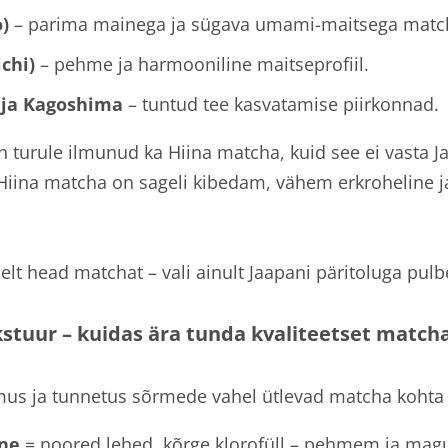
o)
– parima mainega ja sügava umami-maitsega matc
ichi)
– pehme ja harmooniline maitseprofiil.
 ja Kagoshima
– tuntud tee kasvatamise piirkonnad.
on turule ilmunud ka Hiina matcha, kuid see ei vasta 
 Hiina matcha on sageli kibedam, vähem erkroheline
elt head matchat – vali ainult Jaapani päritoluga pulb
kstuur – kuidas ära tunda kvaliteetset match
mus ja tunnetus sõrmede vahel ütlevad matcha kohta 
ine
= noored lehed, kõrge klorofüll – pehmem ja mag