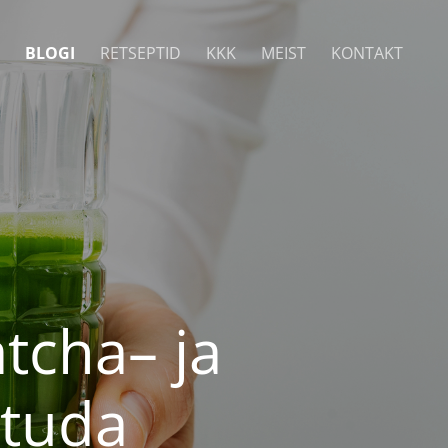
BLOGI
RETSEPTID
KKK
MEIST
KONTAKT
tcha– ja
utuda