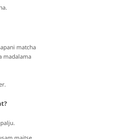
ha.
Jaapani matcha
 ja madalama
er.
at?
palju.
usam maitse.