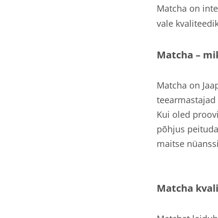
Matcha on inte
vale kvaliteed
Matcha – mik
Matcha on Jaapa
teearmastajad p
Kui oled proovi
põhjus peituda 
maitse nüanssi
Matcha kval