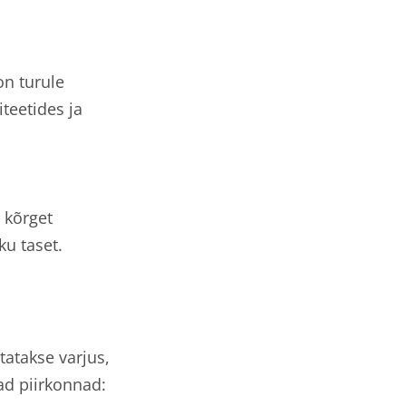
on turule
iteetides ja
 kõrget
ku taset.
tatakse varjus,
ad piirkonnad: