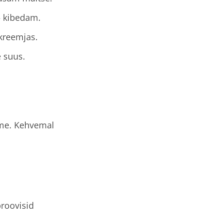
– kibedam.
 kreemjas.
 suus.
hme. Kehvemal
proovisid