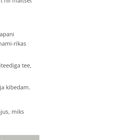
t nii maitset
aapani
mami-rikas
teediga tee,
ja kibedam.
hjus, miks