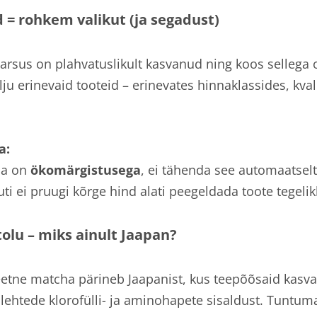
 = rohkem valikut (ja segadust)
rsus on plahvatuslikult kasvanud ning koos sellega 
ju erinevaid tooteid – erinevates hinnaklassides, kval
a:
ha on
ökomärgistusega
, ei tähenda see automaatselt
uti ei pruugi kõrge hind alati peegeldada toote tegelik
olu – miks ainult Jaapan?
teetne matcha pärineb Jaapanist, kus teepõõsaid kasva
lehtede klorofülli- ja aminohapete sisaldust. Tuntum