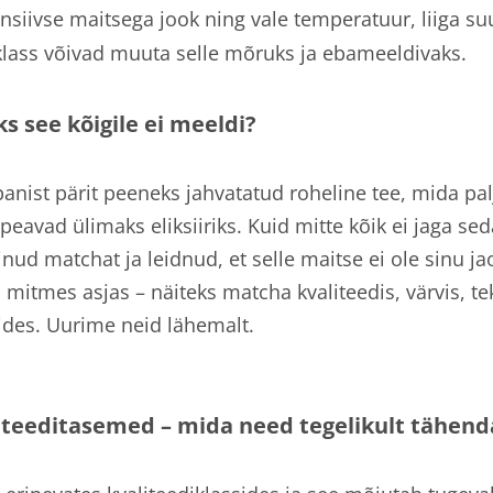
nsiivse maitsega jook ning vale temperatuur, liiga su
iklass võivad muuta selle mõruks ja ebameeldivaks.
s see kõigile ei meeldi?
nist pärit peeneks jahvatatud roheline tee, mida palj
eavad ülimaks eliksiiriks. Kuid mitte kõik ei jaga se
nud matchat ja leidnud, et selle maitse ei ole sinu ja
mitmes asjas – näiteks matcha kvaliteedis, värvis, te
des. Uurime neid lähemalt.
iteeditasemed – mida need tegelikult tähen