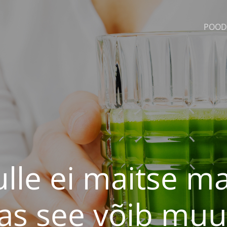
POOD
lle ei maitse ma
as see võib mu