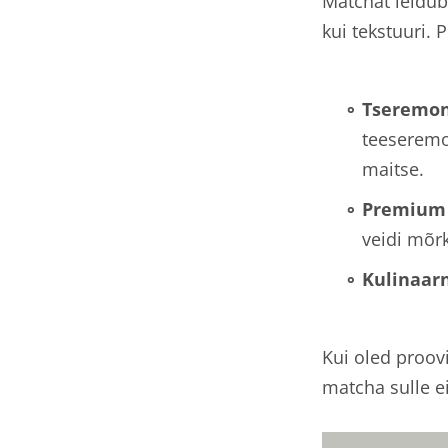
Matchat leidub 
kui tekstuuri.
Tseremon
teeseremoo
maitse.
Premium
veidi mõr
Kulinaar
Kui oled proovi
matcha sulle e