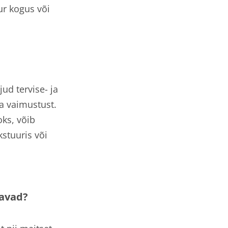
ur kogus või
ud tervise- ja
da vaimustust.
oks, võib
kstuuris või
davad?