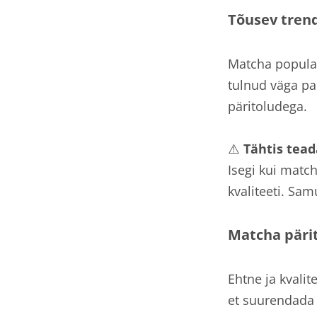
Tõusev trend
Matcha populaa
tulnud väga pal
päritoludega.
⚠️
Tähtis tead
Isegi kui matc
kvaliteeti. Sam
Matcha pärit
Ehtne ja kvali
et suurendada 